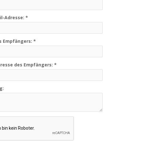
il-Adresse:
*
s Empfängers:
*
dresse des Empfängers:
*
g: