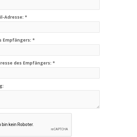
il-Adresse:
*
s Empfängers:
*
dresse des Empfängers:
*
g: